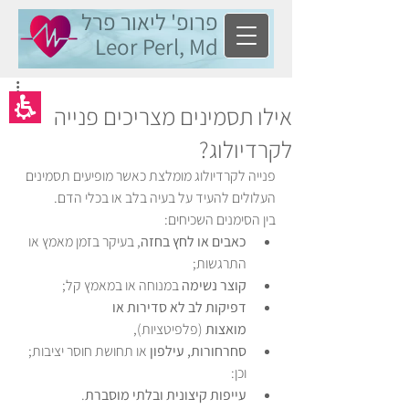
פרופ' ליאור פרל
Leor Perl, Md
אילו תסמינים מצריכים פנייה
לקרדיולוג?
פנייה לקרדיולוג מומלצת כאשר מופיעים תסמינים 
העלולים להעיד על בעיה בלב או בכלי הדם. 
בין הסימנים השכיחים: 
כאבים או לחץ בחזה
, בעיקר בזמן מאמץ או 
התרגשות; 
קוצר נשימה
 במנוחה או במאמץ קל; 
דפיקות לב לא סדירות או 
מואצות
 (פלפיטציות), 
סחרחורות, עילפון
 או תחושת חוסר יציבות; 
וכן: 
עייפות קיצונית ובלתי מוסברת
.